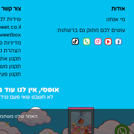
אודות
צור קשר
שירות לק
מי אנחנו
et.co.il
עושים לכם מתוק גם ברשתות:
Sweetbox לעסק
מדיניות פ
הצהרת נג
תקנון את
תקנון מש
תקנון פעי
האתר שלנו משתמש בקובצי Cookie (עוגיות אמיתיות!) כדי להעניק ל