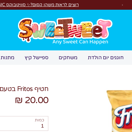
רוצים לראות משהו קסום?✨ סוויטבוקס MAGIC הפך ל"מכונת משחקים"! 🎁🕹️
חיפוש
חוגגים יום הולדת
משחקים
ספיישל קיץ
מתנות 
חטיף Fritos בטעם דבש וברביקיו
20.00 ₪
כמות
1