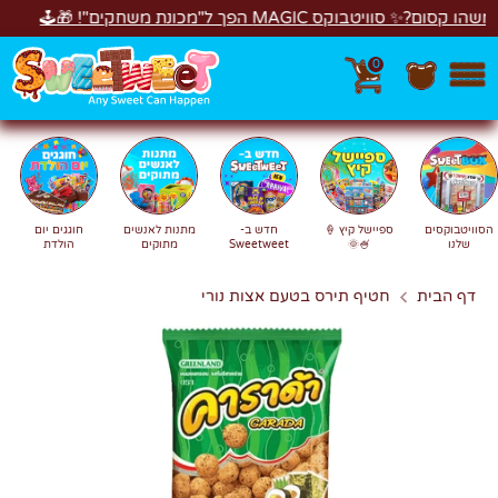
לג
טבוקס MAGIC הפך ל"מכונת משחקים"! 🎁🕹️
חד
0
חפש
חיפוש
הסוויטבוקסים
ספיישל קיץ 🍦
חדש ב-
מתנות לאנשים
חוגגים יום
שלנו
🍧🌞
Sweetweet
מתוקים
הולדת
דף הבית
חטיף תירס בטעם אצות נורי