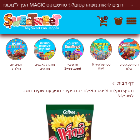
לג
רוצים לראות משהו קסום?✨ סוויטבוקס MAGIC הפך ל"מכונת משחקים"! 🎁🕹️
0
חפש
חיפוש
הסוויטבוקסים
ספיישל קיץ 🍦
חדש ב-
מתנות לאנשים
חוגגים יום
שלנו
🍧🌞
Sweetweet
מתוקים
הולדת
דף הבית
חטיף מקלות צ’יפס תאילנדי ברביקיו - מגיע עם שקית רוטב
לטבילה!