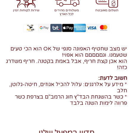
תשלום מאובטח
משלוחים מהירים
שירות לקוחות זמין
לכל הארץ
יש מצב שחטיף האפונה סנפי של OK הוא הכי טעים
שטעמנו. וגםםםםם הוא אפוי!
הוא אכן קצת חריף, אבל באמת בקטנה. חריף משדרג
כזה!
חשוב לדעת:
* מידע על אלרגנים: עלול להכיל אגוזים, חיטה-גלוטן,
חלב
* כשר בהשגחת הבד"ץ חוג הרמב"ם בצרפת כשר
פרווה לימות השנה בלבד
חדש במפעל שלנו