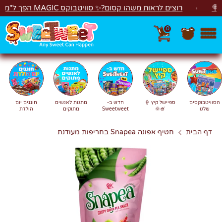
לג
רוצים לראות משהו קסום?✨ סוויטבוקס MAGIC הפך ל"מכונת משחקים"! 🎁🕹️
0
חפש
חיפוש
הסוויטבוקסים
ספיישל קיץ 🍦
חדש ב-
מתנות לאנשים
חוגגים יום
שלנו
🍧🌞
Sweetweet
מתוקים
הולדת
דף הבית
חטיף אפונה Snapea בחריפות מעודנת