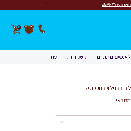
חדש! סוויטבוקס Happy Birthday! המתנה המושלמת לימי ה
0
לאנשים מתוקים
קטגוריות
עוד
ד במילוי מוס וניל
המלאי