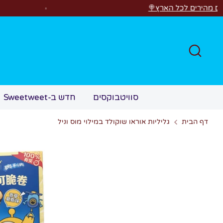
לג
 הארץ🍭
רוצים לראו
חפש
סוויטבוקסים
חדש ב-Sweetweet
דף הבית
גליליות אוראו שוקולד במילוי מוס וניל