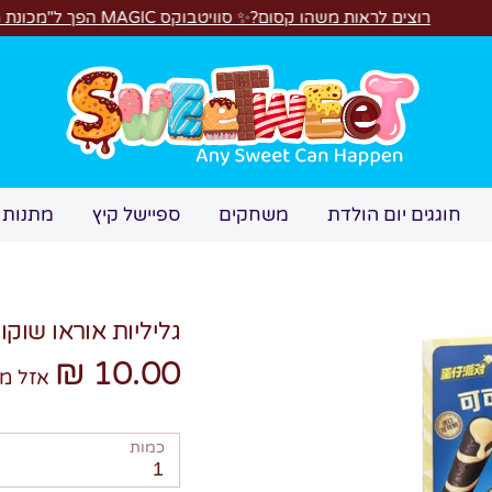
ת משהו קסום?✨ סוויטבוקס MAGIC הפך ל"מכונת משחקים"! 🎁🕹️
חיפוש
חוגגים יום הולדת
משחקים
ספיישל קיץ
מתנות 
גליליות אוראו שוקול
10.00 ₪
אזל מ
כמות
1