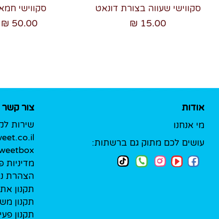
סקווישי שעווה בצורת דונאט
סקווישי חמא
50.00 ₪
15.00 ₪
אודות
צור קשר
שירות לק
מי אנחנו
et.co.il
עושים לכם מתוק גם ברשתות:
Sweetbox לעסק
מדיניות פ
הצהרת נג
תקנון את
תקנון מש
תקנון פעי