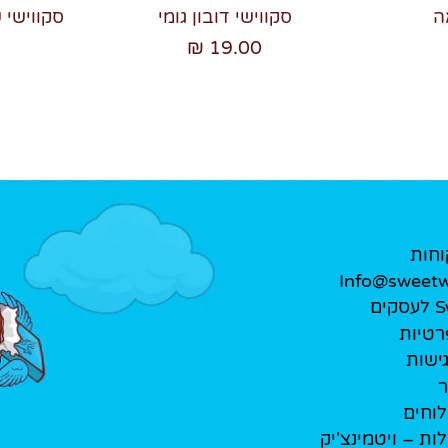
ה
סקווישי דובון גומי
סקווישי 
19.00 ₪
וחות
Info@sweetwe
ים
רטיות
ישות
ר
לוחים
לות – ויטמינצ'יק