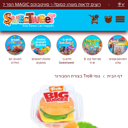
לג
רוצים לראות משהו קסום?✨ סוויטבוקס MAGIC הפך ל"מכונת משחקים"! 🎁🕹️
0
חפש
חיפוש
הסוויטבוקסים
ספיישל קיץ 🍦
חדש ב-
מתנות לאנשים
חוגגים יום
שלנו
🍧🌞
Sweetweet
מתוקים
הולדת
דף הבית
גומי Trolli בצורת המבורגר