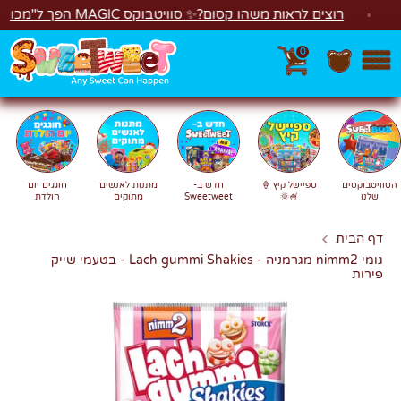
לג
רוצים לראות משהו קסום?✨ סוויטבוקס MAGIC הפך ל"מכונת משחקים"! 🎁🕹️
0
חפש
חיפוש
הסוויטבוקסים
ספיישל קיץ 🍦
חדש ב-
מתנות לאנשים
חוגגים יום
שלנו
🍧🌞
Sweetweet
מתוקים
הולדת
דף הבית
גומי nimm2 מגרמניה - Lach gummi Shakies - בטעמי שייק
פירות