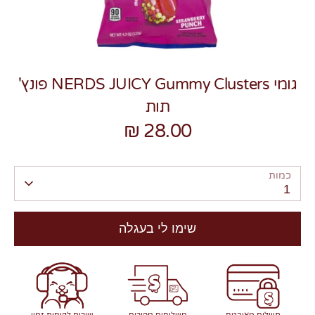
גומי NERDS JUICY Gummy Clusters פונץ'
תות
צרו קשר
28.00 ₪
כמות
1
שימו לי בעגלה
תשלום מאובטח
משלוחים מהירים
שירות לקוחות זמין