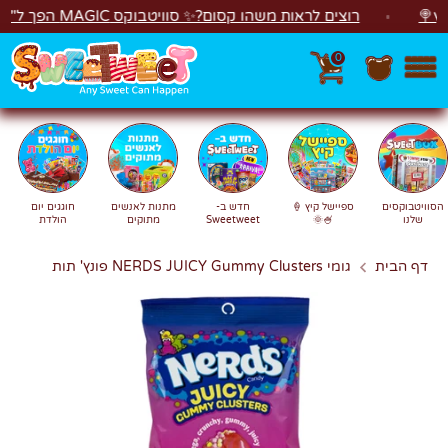
לג
רוצים לראות משהו קסום?✨ סוויטבוקס MAGIC הפך ל"מכונת משחקים"! 🎁🕹️
0
חפש
חיפוש
הסוויטבוקסים
ספיישל קיץ 🍦
חדש ב-
מתנות לאנשים
חוגגים יום
שלנו
🍧🌞
Sweetweet
מתוקים
הולדת
דף הבית
גומי NERDS JUICY Gummy Clusters פונץ' תות