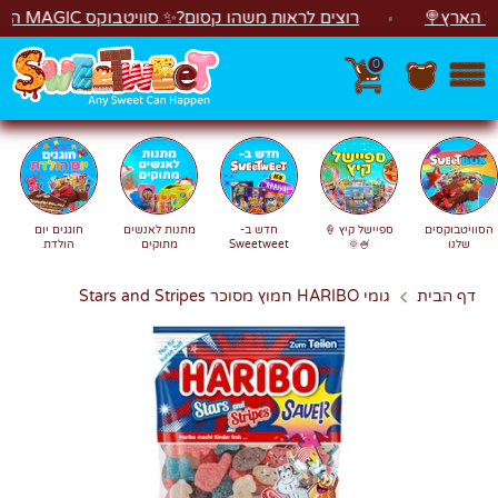
לג
רץ🍭
רוצים לראות משהו קסום?✨ סוויטבוקס MAGIC הפך ל"מכונת משחקים"! 🎁🕹️
0
חפש
חיפוש
הסוויטבוקסים
ספיישל קיץ 🍦
חדש ב-
מתנות לאנשים
חוגגים יום
שלנו
🍧🌞
Sweetweet
מתוקים
הולדת
דף הבית
גומי HARIBO חמוץ מסוכר Stars and Stripes