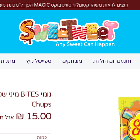
 קסום?✨ סוויטבוקס MAGIC הפך ל"מכונת משחקים"! 🎁🕹️
חיפוש
חוגגים יום הולדת
משחקים
ספיישל קיץ
מתנות 
Chups
15.00 ₪
אזל מ
כמות