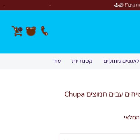
חדש! סוויטבוקס Happy Birthday! המתנה המושלמת לימי הולדת 🎂🍰🎉
0
לאנשים מתוקים
קטגוריות
עוד
גומי BITES מיני שטיחים עבים חמוצים Chupa
המלאי