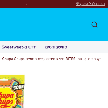
לג
רץ🍭
רוצים לראות משהו
חפש
סוויטבוקסים
חדש ב-Sweetweet
דף הבית
גומי BITES מיני שטיחים עבים חמוצים Chupa Chups