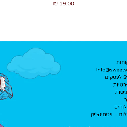
19.00 ₪
וחות
Info@sweetwe
ים
רטיות
ישות
ר
לוחים
לות – ויטמינצ'יק