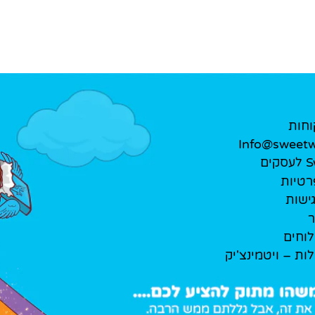
וחות
Info@sweetwe
ים
רטיות
ישות
ר
לוחים
לות – ויטמינצ'יק