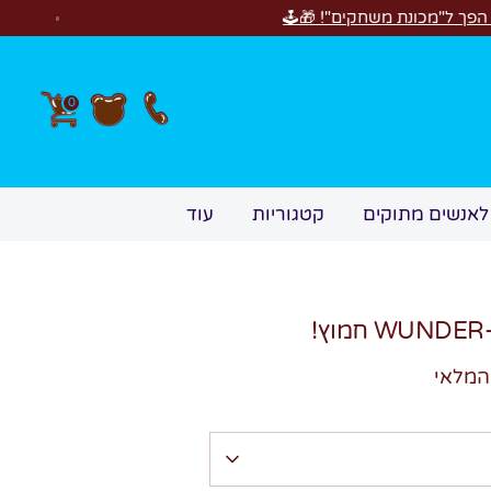

0
עוד
קטגוריות
מתנות לאנשים 
אזל מ