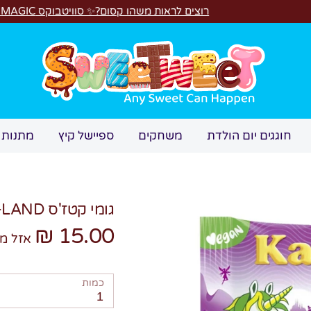
רוצים לראות משהו קסום?✨ סוויטבוקס MAGIC הפך ל"מכונת משחקים"! 🎁🕹️
חיפוש
חוגגים יום הולדת
משחקים
ספיישל קיץ
מתנות 
גומי קטז'ס WUNDER-LAND חמוץ!
15.00 ₪
אזל מ
כמות
1