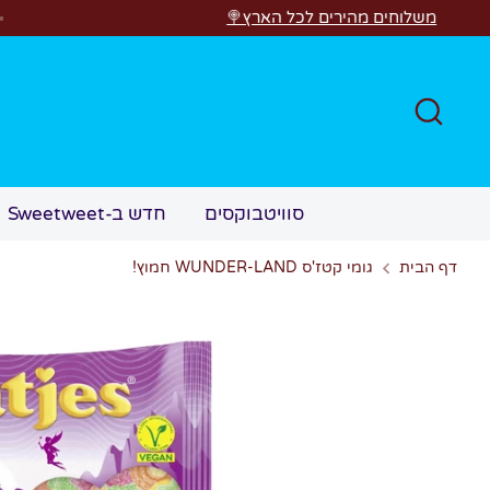
לג
 מהירים לכל הארץ🍭
חפש
סוויטבוקסים
חדש ב-Sweetweet
דף הבית
גומי קטז'ס WUNDER-LAND חמוץ!