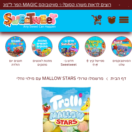
לג
רוצים לראות משהו קסום?✨ סוויטבוקס MAGIC הפך ל"מכונת משחקים"! 🎁🕹️
0
חפש
חיפוש
הסוויטבוקסים
ספיישל קיץ 🍦
חדש ב-
מתנות לאנשים
חוגגים יום
שלנו
🍧🌞
Sweetweet
מתוקים
הולדת
דף הבית
מרשמלו טרולי MALLOW STARS עם מילוי נוזלי