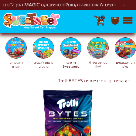
לג
רוצים לראות משהו קסום?✨ סוויטבוקס MAGIC הפך ל"מכונת משחקים"! 🎁🕹️
0
חפש
חיפוש
הסוויטבוקסים
ספיישל קיץ 🍦
חדש ב-
מתנות לאנשים
חוגגים יום
שלנו
🍧🌞
Sweetweet
מתוקים
הולדת
דף הבית
גומי גיימרים Trolli BYTES