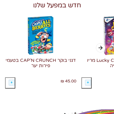
חדש במפעל שלנו
דגני בוקר Lucky Charms מריו
דגני בוקר CAP'N CRUNCH בטעמי
ה
פירות יער
45.00 ₪