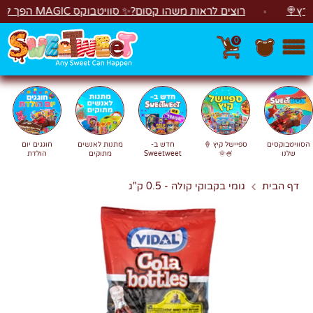
לג
רוצים לראות משהו קסום?✨ סוויטבוקס MAGIC הפך ל"מכונת משחקים"! 🎁🕹️
0
חפש
חיפוש
הסוויטבוקסים
ספיישל קיץ 🍦
חדש ב-
מתנות לאנשים
חוגגים יום
שלנו
🍧🌞
Sweetweet
מתוקים
הולדת
דף הבית
גומי בקבוקי קולה - 0.5 ק"ג