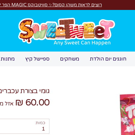
רוצים לראות משהו קסום?✨ סוויטבוקס MAGIC הפך ל"מכונת משחקים"! 🎁🕹️
חיפוש
חוגגים יום הולדת
משחקים
ספיישל קיץ
מתנות 
גומי בצורת עכברים של LLI - 1
60.00 ₪
אזל מ
כמות
1