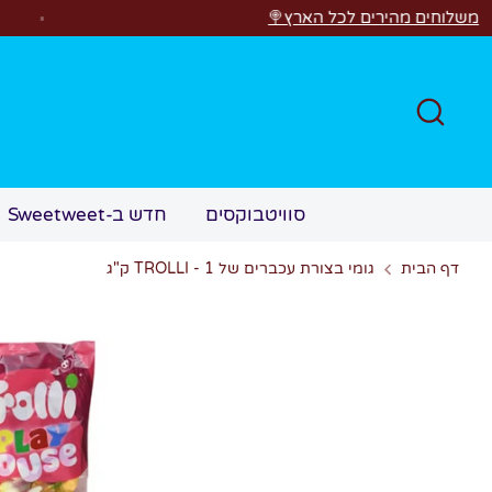
לג
רים לכל הארץ🍭
חפש
סוויטבוקסים
חדש ב-Sweetweet
דף הבית
גומי בצורת עכברים של TROLLI - 1 ק"ג