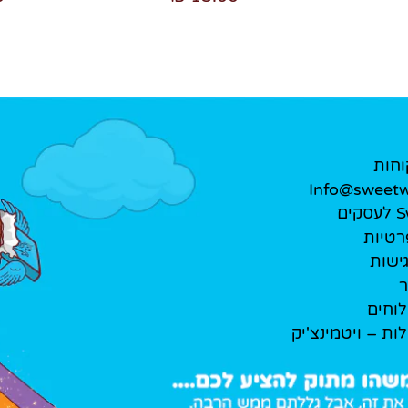
וחות
Info@sweetwe
ים
רטיות
ישות
ר
לוחים
לות – ויטמינצ'יק