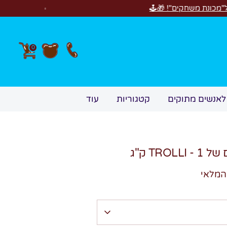
חדש! סוויטבוקס irthday
0
לאנשים מתוקים
קטגוריות
עוד
TRO ק"ג
המלאי