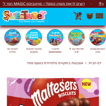
לג
רוצים לראות משהו קסום?✨ סוויטבוקס MAGIC הפך ל"מכונת משחקים"! 🎁🕹️
0
חפש
חיפוש
הסוויטבוקסים
ספיישל קיץ 🍦
חדש ב-
מתנות לאנשים
חוגגים יום
שלנו
🍧🌞
Sweetweet
מתוקים
הולדת
דף הבית
אצבעות ביסקוויט מלטיזרס בטעם פטל