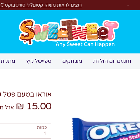
רוצים לראות משהו קסום?✨ סוויטבוקס MAGIC הפך ל"מכונת משחקים"! 🎁🕹️
חיפוש
חוגגים יום הולדת
משחקים
ספיישל קיץ
מתנות 
אוראו בטעם פטל ע
15.00 ₪
אזל מ
כמות
1