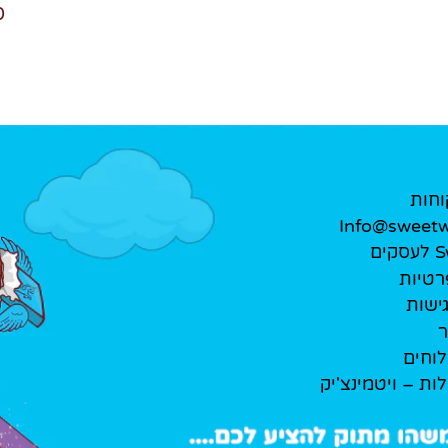
₪
וחות
Info@sweetwe
ים
רטיות
ישות
ר
לוחים
לות – ויטמינצ'יק