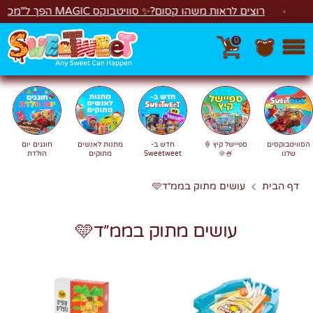
לג
רוצים לראות משהו קסום?✨ סוויטבוקס MAGIC הפך ל"מכונת משחקים"! 🎁🕹️
0
חפש
חיפוש
הסוויטבוקסים
ספיישל קיץ 🍦
חדש ב-
מתנות לאנשים
חוגגים יום
שלנו
🍧🌞
Sweetweet
מתוקים
הולדת
דף הבית
עושים מתוק בממ״ד🩵
עושים מתוק בממ״ד🩵