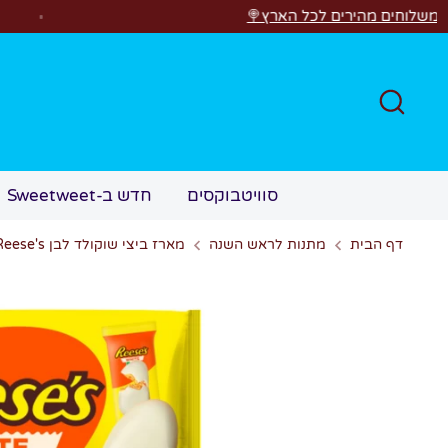
לג
רים לכל הארץ🍭
חפש
סוויטבוקסים
חדש ב-Sweetweet
דף הבית
מתנות לראש השנה
מארז ביצי שוקולד לבן Reese's