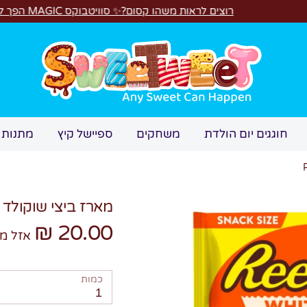
רוצים לראות משהו קסום?✨ סוויטבוקס MAGIC הפך ל"מכונת משחקים"! 🎁🕹️
חיפוש
חוגגים יום הולדת
משחקים
ספיישל קיץ
מתנות 
מארז ביצי שוקולד לבן 's
20.00 ₪
אזל מ
כמות
1