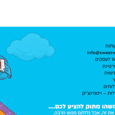
וחות
Info@sweetwe
ים
רטיות
ישות
ר
לוחים
לות – ויטמינצ'יק