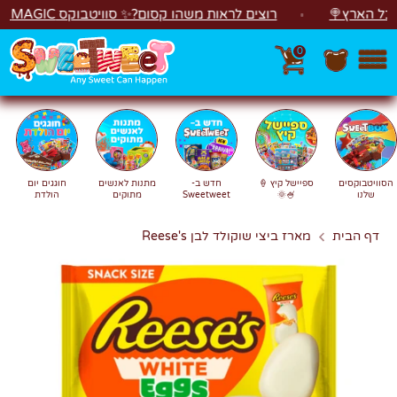
לג
הארץ🍭
רוצים לראות משהו קסום?✨ סוויטבוקס MAGIC הפך ל"מכונת משחקים"! 🎁🕹️
0
חפש
חיפוש
הסוויטבוקסים
ספיישל קיץ 🍦
חדש ב-
מתנות לאנשים
חוגגים יום
שלנו
🍧🌞
Sweetweet
מתוקים
הולדת
דף הבית
מארז ביצי שוקולד לבן Reese's