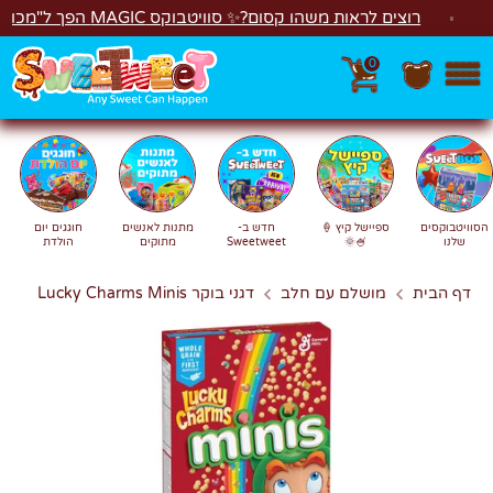
לג
רוצים לראות משהו קסום?✨ סוויטבוקס MAGIC הפך ל"מכונת משחקים"! 🎁🕹️
0
חפש
חיפוש
הסוויטבוקסים
ספיישל קיץ 🍦
חדש ב-
מתנות לאנשים
חוגגים יום
שלנו
🍧🌞
Sweetweet
מתוקים
הולדת
דף הבית
מושלם עם חלב
דגני בוקר Lucky Charms Minis