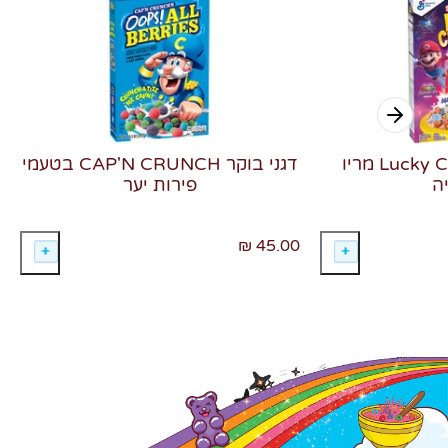
דגני בוקר Lucky Charms מריו
דגני בוקר CAP'N CRUNCH בטעמי
ה
פירות יער
45.00 ₪