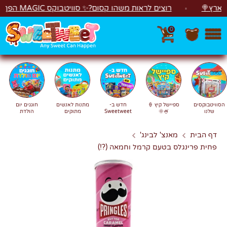
לג
ץ🍭
רוצים לראות משהו קסום?✨ סוויטבוקס MAGIC הפך ל"מכונת משחקים"! 🎁🕹️
0
חפש
חיפוש
הסוויטבוקסים
ספיישל קיץ 🍦
חדש ב-
מתנות לאנשים
חוגגים יום
שלנו
🍧🌞
Sweetweet
מתוקים
הולדת
דף הבית
מאנצ' לבינג'
פחית פרינגלס בטעם קרמל וחמאה (?!)