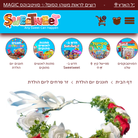
לג
הארץ🍭
רוצים לראות משהו קסום?✨ סוויטבוקס MAGIC הפך ל"מכונת משחקים"! 🎁🕹️
0
חפש
חיפוש
הסוויטבוקסים
ספיישל קיץ 🍦
חדש ב-
מתנות לאנשים
חוגגים יום
שלנו
🍧🌞
Sweetweet
מתוקים
הולדת
דף הבית
חוגגים יום הולדת
זר פרחים ליום הולדת