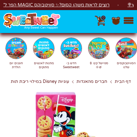
לג
רוצים לראות משהו קסום?✨ סוויטבוקס MAGIC הפך ל"מכונת משחקים"! 🎁🕹️
0
חפש
חיפוש
הסוויטבוקסים
ספיישל קיץ 🍦
חדש ב-
מתנות לאנשים
חוגגים יום
שלנו
🍧🌞
Sweetweet
מתוקים
הולדת
דף הבית
חברים מהאגדות
עוגיות Disney במילוי ריבת תות