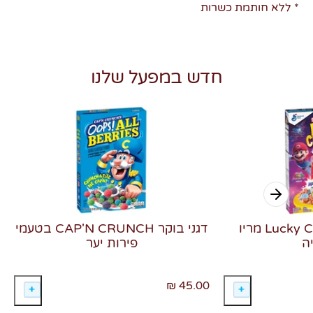
* ללא חותמת כשרות
חדש במפעל שלנו
דגני בוקר Lucky Charms מריו
דגני בוקר CAP'N CRUNCH בטעמי
ה
פירות יער
45.00 ₪