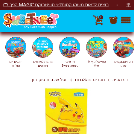
לג
רוצים לראות משהו קסום?✨ סוויטבוקס MAGIC הפך ל"מכונת משחקים"! 🎁🕹️
0
חפש
חיפוש
הסוויטבוקסים
ספיישל קיץ 🍦
חדש ב-
מתנות לאנשים
חוגגים יום
שלנו
🍧🌞
Sweetweet
מתוקים
הולדת
דף הבית
חברים מהאגדות
וופל שכבות פוקימון