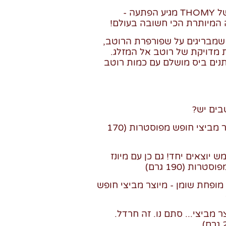
והכי כיף שכל רוטב של THOMY מגיע הפתעה -
 המיותרת הכי חשובה בעולם!
שמבריגים על שפורפרת הרוטב,
ת מדויקת של רוטב אל המזלג.
ותנים ביס מושלם עם כמות רוטב
בים יש?
1. מיונז אמיתי - מיוצר מביצי חופש מפוסטרות (170
מש יוצאים יחד! גם כן עם מיונז
ות (190 גרם)
 מופחת שומן - מיוצר מביצי חופש
ר מביצי... סתם נו. זה חרדל.