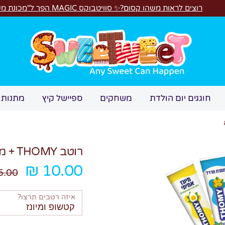
משהו קסום?✨ סוויטבוקס MAGIC הפך ל"מכונת משחקים"! 🎁🕹️
חיפוש
חוגגים יום הולדת
משחקים
ספיישל קיץ
מתנות 
רוטב THOMY + מזלגונז מתנה
מחיר
10.00 ₪
.00 ₪
רגיל
איזה רטבים תרצו?
קטשופ ומיונז