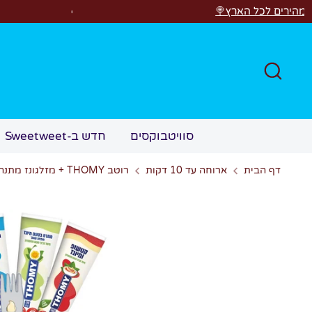
לג
הארץ🍭
רוצים לראות 
חפש
סוויטבוקסים
חדש ב-Sweetweet
דף הבית
ארוחה עד 10 דקות
רוטב THOMY + מזלגונז מתנה