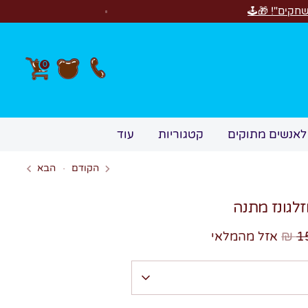
חדש! סוויטבוקס Happy Birthday! המתנה המושלמת לימי הולד
0
לאנשים מתוקים
קטגוריות
עוד
הקודם
הבא
15
אזל מהמלאי