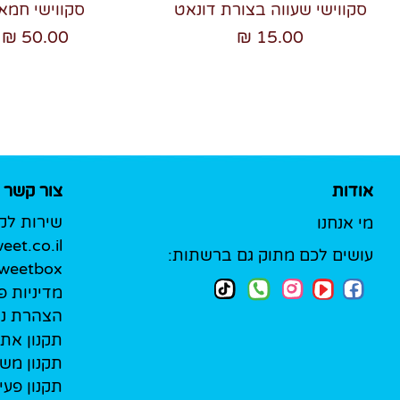
סקווישי שעווה בצורת דונאט
סקווישי חמא
50.00 ₪
15.00 ₪
אודות
צור קשר
שירות לק
מי אנחנו
et.co.il
עושים לכם מתוק גם ברשתות:
Sweetbox לעסק
מדיניות פ
הצהרת נג
תקנון את
תקנון מש
תקנון פעי