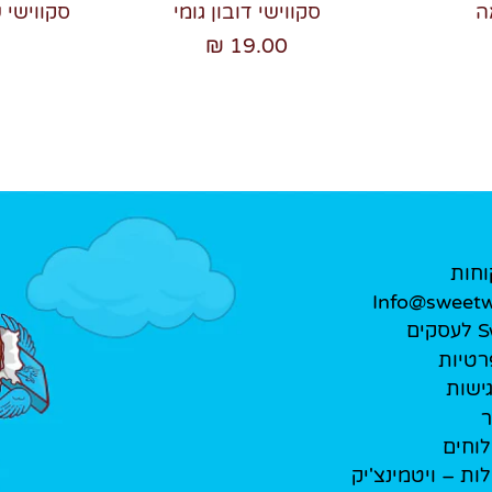
ה
סקווישי דובון גומי
סקווישי 
19.00 ₪
וחות
Info@sweetwe
ים
רטיות
ישות
ר
לוחים
לות – ויטמינצ'יק