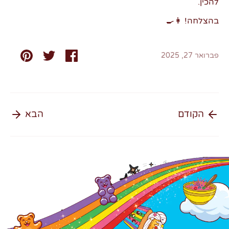
להכין.
בהצלחה! 👩‍🍳
שתף
שתף
שתף
פברואר 27, 2025
הקודם
הבא