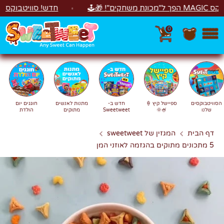
לג
חדש! סוויטבוקס Happy Birthday! המתנה המושלמת לימי הולדת 🎂🍰🎉
0
חפש
חיפוש
הסוויטבוקסים
ספיישל קיץ 🍦
חדש ב-
מתנות לאנשים
חוגגים יום
שלנו
🍧🌞
Sweetweet
מתוקים
הולדת
דף הבית
המגזין של sweetweet
5 מתכונים מתוקים בהגזמה לאוזני המן