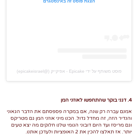
הצגת פוסט זה באינסטגרם
פוסט משותף על ידי ‏‎Epicake - אפיקייק‎‏ (@‏‎epicakeisrael‎‏)
4. דגני בוקר שהתחפשו לאוזני המן
אמנם עברה רק שנה, אם במקרה פספסתם את הדבר הגאוני
והנדיר הזה, זה מחדל גדול. הכנו מיני אוזני המן גם מטריקס
וגם מריסז ועד היום דובוני הגומי שלנו חלוקים מה יצא טעים
יותר. אז תאלצו להכין את 2 האופציות ולעדכן אותנו.