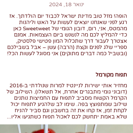
ינואר 18, 2024
הופה! מזל טוב מדינת ישראל לכבוד יום הולדתך. אז
רגע לפני שאנחנו יוצאים לעשות על האש וליהנות
מהמטס, אני, רום, דובון הגומי של
Sweetweet
כאן
כדי להמליץ לכם מה לנשנש ביום העצמאות. אמנם
אצטרך לעבור דרך שתכלול המון פטישי פלסטיק,
ספריי שלג לפנים וקצת (הרבה) עשן – אבל בשבילכם
(ובשביל כמה דברים מתוקים) אני מסוגל לעשות הכל!
תפוח מקורמל
מחזיר אותי ישירות לניינטיז למרות שנולדתי ב-2016
(דובוני גומי מתבגרים אחרת, אל תשאלו). השילוב של
הקרמל הקשוח מסביב לתפוח עם החמיצות נותנים
שילוב שמתפוצץ בפה. שימו לב שלהגיע לתפוח יכול
לקחת זמן, אז קחו את זה בחשבון וגם סביר להניח
שלא באמת יתחשק לכם לאכול תפוח כשתגיעו אליו...