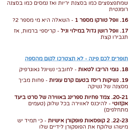
שמתפצפצים כמו בסצנת יריות ואז נמסים כמו בסצנה
רומנטית
16. וופל טורקו מספר 1
- השאלה היא מי מספר 2?
17. וופל רושן גדול במילוי וניל
- קריספי ברמות, אז
תגבירו קצת
תופרים לכם פינה - לא תצטרכו לקום מהספה
18. גומי הריבו לטאות
- לחובבי נשיונל גאוגרפיק
19. נשיקות ריסז בטעם קרם עוגיות
- פחות מביך
מסצנה של נשיקה
20-21. צמד פחיות ספרינג באווירה של סרט ביעד
אקזוטי
- להיכנס לאווירה בכל שלוק (טעמים
מתחלפים)
22-23. 2 קופסאות פופקורן אישיות
- כי תמיד יש
מישהו שלוקח את הפופקורן לידיים שלו