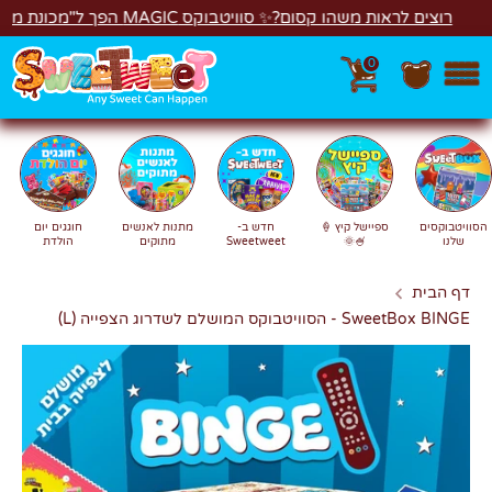
לג
ראות משהו קסום?✨ סוויטבוקס MAGIC הפך ל"מכונת משחקים"! 🎁🕹️
0
חפש
חיפוש
הסוויטבוקסים
ספיישל קיץ 🍦
חדש ב-
מתנות לאנשים
חוגגים יום
שלנו
🍧🌞
Sweetweet
מתוקים
הולדת
דף הבית
SweetBox BINGE - הסוויטבוקס המושלם לשדרוג הצפייה (L)