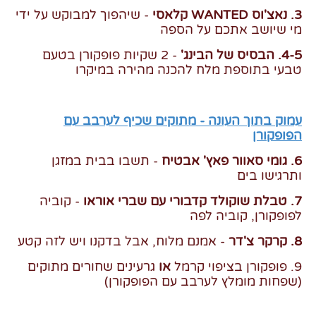
3. נאצ'וס WANTED קלאסי
- שיהפוך למבוקש על ידי
מי שיושב אתכם על הספה
4-5. הבסיס של הבינג'
- 2 שקיות פופקורן בטעם
טבעי בתוספת מלח להכנה מהירה במיקרו
עמוק בתוך העונה - מתוקים שכיף לערבב עם
הפופקורן
6. גומי סאוור פאץ' אבטיח
- תשבו בבית במזגן
ותרגישו בים
7. טבלת שוקולד קדבורי עם שברי אוראו
- קוביה
לפופקורן, קוביה לפה
8. קרקר צ'דר
- אמנם מלוח, אבל בדקנו ויש לזה קטע
9. פופקורן בציפוי קרמל
או
גרעינים שחורים מתוקים
(שפחות מומלץ לערבב עם הפופקורן)