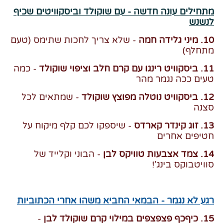
מתחילים עונה חדשה - עם שוקולד וביסקוויטים שכיף
לנשנש
10. מיני גלידה חמה
- שלא צריך לחכות שתימס (טעם
מתחלף)
11. ביסקוויט רינגו עם קרם חלב וציפוי שוקולד
- כמה
טעים ככה נגמר מהר
12. ביסקוויט נוטלה מפוצץ שוקולד
- שמתאים לכל
סצנה
13. זוג קינדר קארדס
- שיספקו לכם קלף מיקוח על
חטיפים אחרים
14. צמד אצבעות טוויקס לבן
- הבוני וקלייד של
סוויטבוקס בינג'!
רגע לא נגמר - הבמאי החביא משהו אחרי הכתוביות
15. כיףכף פצפצפים במילוי קרם שוקולד לבן
-