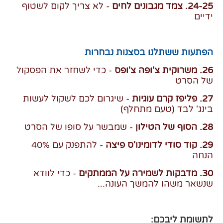
24-25. צמד מגבונים לחים
- לא צריך לקום לשטוף
ידיים
הפתעות ששתלנו בסצנות נבחרות
26. משרוקית צ'ופה צ'ופס
- כדי לשחזר את הפסקול
של הסרט
27. פליפז קרם עוגיות
- שיגרום לכם לשקול לעשות
בינג' לבד (טעם מתחלף)
28. הסוף של הטילון
- שמבשר על סופו של הסרט
29. קוד סודי לדומינו'ס פיצה
- להתפנק עם 40%
הנחה
30. מדבקות לשמירה על הממתקים
- כדי לוודא
שנשאר משהו להמשך העונה...
לתשומת ליבכם
: