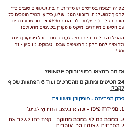
צפייה רצופה בסרטים או סדרות, חייבת נשנושים טובים כדי
להפוך למושלמת. ודובוני הגומי שלנו, כידוע, תמיד הופכים כל
חוויה רגילה למושלמת. לכן הם המציאו את סוויטבוקס בינג',
עם חטיפים מיוחדים ומיקס פופקורן בטעמים מהעולם!
ההמלצה של דובוני הגומי - לערבב סוגים של פופקורן ביחד
ולהוסיף להם חלק מהחטיפים שבסוויטבוקס. מניסיון - זה
וואו!
אז מה תמצאו בסוויטבוקס
BINGE
?
24 חטיפים ומתוקים מהסרטים ועוד 6 הפתעות שכיף
לקבל!
פרק הפתיחה - פופקורן ונשנושים
1. סניידרז פיסז
- שהוא בעצם התירוץ לבינג'
2. במבה במילוי במבה מתוקה
- קצת כמו לשלב את
2 הסרטים שאנחנו הכי אוהבים