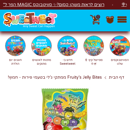
לג
רוצים לראות משהו קסום?✨ סוויטבוקס MAGIC הפך ל"מכונת משחקים"! 🎁🕹️
0
חפש
חיפוש
הסוויטבוקסים
ספיישל קיץ 🍦
חדש ב-
מתנות לאנשים
חוגגים יום
שלנו
🍧🌞
Sweetweet
מתוקים
הולדת
דף הבית
Fruity's Jelly Bites ממתקי ג'לי בטעמי פירות - חמוץ!