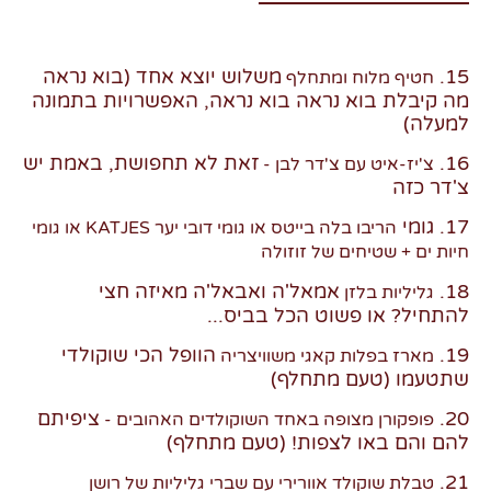
15.
משלוש יוצא אחד (
בוא נראה
חטיף מלוח ומתחלף
מה קיבלת
בוא נראה בוא נראה, האפשרויות בתמונה
למעלה)
16.
זאת לא תחפושת,
באמת יש
צ'יז-איט עם צ'דר לבן -
צ'דר כזה
17. גומי
הריבו בלה בייטס או גומי דובי יער KATJES או גומי
חיות ים + שטיחים של זוזולה
18.
אמאל'ה ואבאל'ה
מאיזה חצי
גליליות בלזן
להתחיל?
או פשוט הכל בביס...
19.
הוופל הכי שוקולדי
מארז בפלות קאגי משוויצריה
שתטעמו
(טעם מתחלף)
20.
ציפיתם
פופקורן מצופה באחד השוקולדים האהובים -
להם
והם באו לצפות!
(טעם מתחלף)
21.
טבלת שוקולד אוורירי עם שברי גליליות של רושן