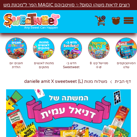
לג
משהו קסום?✨ סוויטבוקס MAGIC הפך ל"מכונת משחקים"! 🎁🕹️
0
חפש
חיפוש
הסוויטבוקסים
ספיישל קיץ 🍦
חדש ב-
מתנות לאנשים
חוגגים יום
שלנו
🍧🌞
Sweetweet
מתוקים
הולדת
דף הבית
משלוח מנות danielle amit X sweetweet (L)