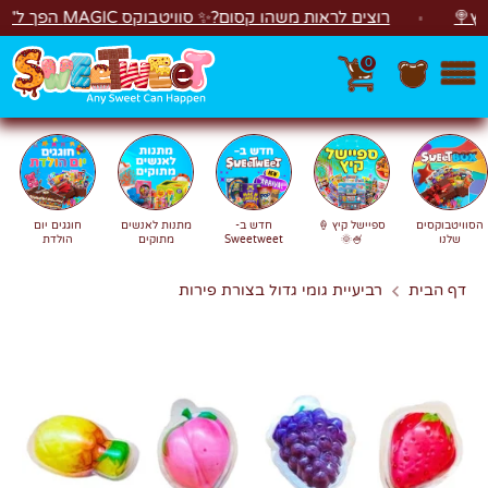
לג
רוצים לראות משהו קסום?✨ סוויטבוקס MAGIC הפך ל"מכונת משחקים"! 🎁🕹️
0
חפש
חיפוש
הסוויטבוקסים
ספיישל קיץ 🍦
חדש ב-
מתנות לאנשים
חוגגים יום
שלנו
🍧🌞
Sweetweet
מתוקים
הולדת
דף הבית
רביעיית גומי גדול בצורת פירות