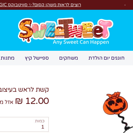
רוצים לראות משהו קסום?✨ סוויטבוקס MAGIC הפך ל"מכונת משחקים"! 🎁🕹️
חיפוש
חוגגים יום הולדת
משחקים
ספיישל קיץ
מתנות 
קשת לראש בעיצוב
12.00 ₪
אזל מ
כמות
1