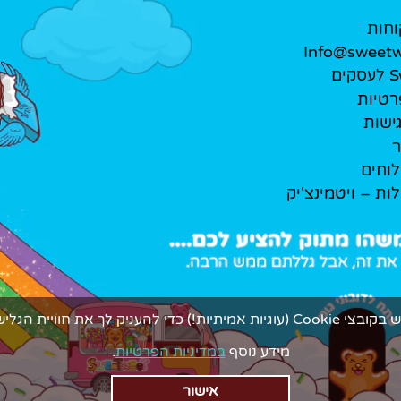
וחות
Info@sweetwe
ים
רטיות
ישות
ר
לוחים
לות – ויטמינצ'יק
ך את חוויית הגלישה המתוקה ביותר.
מידע נוסף
במדיניות הפרטיות
.
אישור