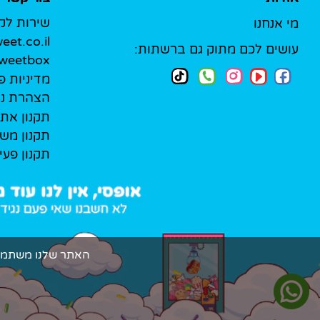
שירות לק
מי אנחנו
et.co.il
עושים לכם מתוק גם ברשתות:
Sweetbox לעסק
מדיניות פ
הצהרת נג
תקנון את
תקנון מש
תקנון פעי
האתר שלנו משתמש בקובצי Cookie (עוגיות אמיתיות!) כדי להעניק ל