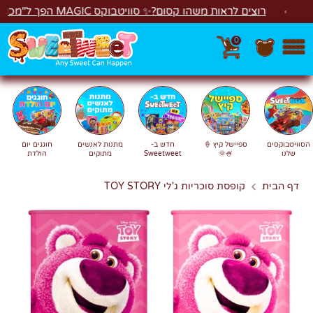
לג
רוצים לראות משהו קסום?✨ סוויטבוקס MAGIC הפך ל"מכונת משחקים"! 🎁🕹️
0
חפש
חיפוש
הסוויטבוקסים
ספיישל קיץ 🍦
חדש ב-
מתנות לאנשים
חוגגים יום
שלנו
🍧🌞
Sweetweet
מתוקים
הולדת
דף הבית
קופסת סוכריות ג'לי TOY STORY