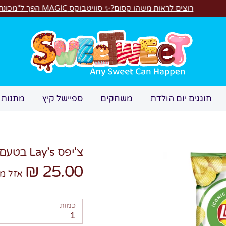
ות משהו קסום?✨ סוויטבוקס MAGIC הפך ל"מכונת משחקים"! 🎁🕹️
חיפוש
חוגגים יום הולדת
משחקים
ספיישל קיץ
מתנות 
צ'יפס Lay’s בטעם Subway
25.00 ₪
אזל מ
כמות
1