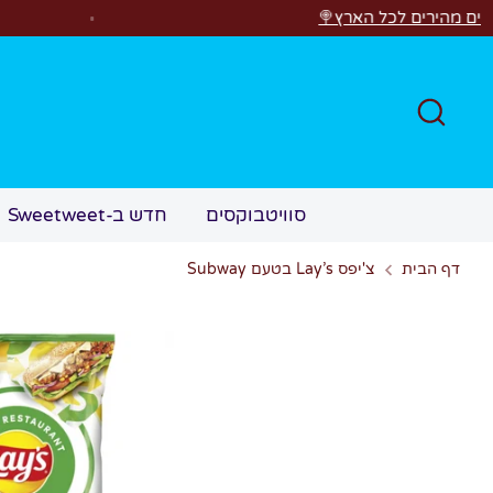
לג
ל הארץ🍭
רוצים לרא
חפש
סוויטבוקסים
חדש ב-Sweetweet
דף הבית
צ'יפס Lay’s בטעם Subway