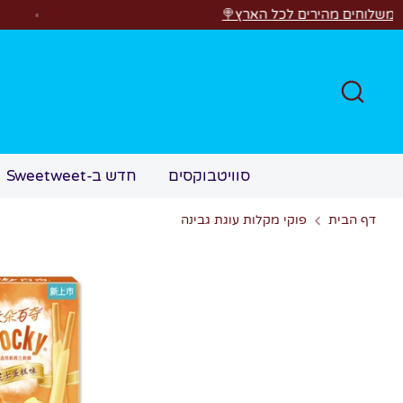
לג
ים לכל הארץ🍭
חפש
סוויטבוקסים
חדש ב-Sweetweet
דף הבית
פוקי מקלות עוגת גבינה