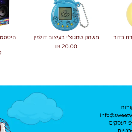
רת כדור
משחק טמגוצ'י בעיצוב דולפין
20.00 ₪
₪
וחות
Info@sweetwe
ים
רטיות