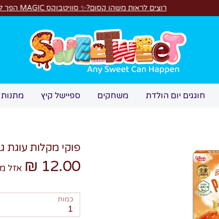
רוצים לראות משהו קסום?✨ סוויטבוקס MAGIC הפך ל"מכונת משחקים"! 🎁🕹️
חיפוש
חוגגים יום הולדת
משחקים
ספיישל קיץ
מתנות 
פוקי מקלות עוגת ג
12.00 ₪
אזל מ
כמות
1