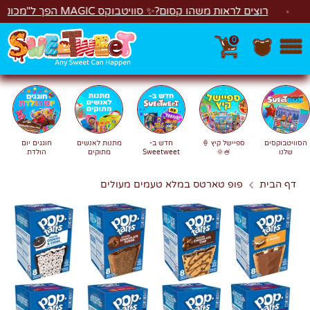
לג
רוצים לראות משהו קסום?✨ סוויטבוקס MAGIC הפך ל"מכונת משחקים"! 🎁🕹️
0
חפש
חיפוש
הסוויטבוקסים
ספיישל קיץ 🍦
חדש ב-
מתנות לאנשים
חוגגים יום
שלנו
🍧🌞
Sweetweet
מתוקים
הולדת
דף הבית
פופ טארטס במלא טעמים מעולים