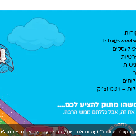
וחות
Info@sweetwe
ים
רטיות
ישות
ר
לוחים
לות – ויטמינצ'יק
ך את חוויית הגלישה המתוקה ביותר.