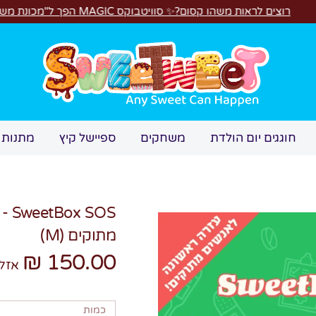
וויטבוקס MAGIC הפך ל"מכונת משחקים"! 🎁🕹️
חיפוש
חוגגים יום הולדת
משחקים
ספיישל קיץ
מתנות 
SOS
מתוקים (M)
150.00 ₪
אזל
כמות