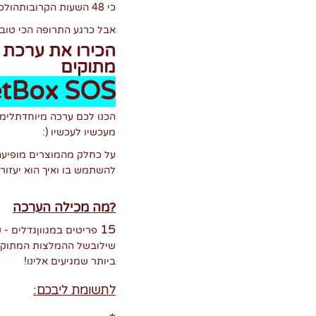
כי 48 השעות הקרובותהולכות להיות קריטיות ביותר
אבל כרגע התרופה הכי טוב
הכירו את ערכת 
מתוקים
tBox SOS
הכנו לכם ערכה מיוחדתלימ
מעכשיו לעכשיו
:)
על כחלק מהמוצרים מופיע
להשתמש בו ואיך הוא יעזור
?
מה מכילה הערכה
15
פריטים במגווןגדלים - 
שילובשל ההמלצות המתוקות
ביותר שמגיעים אלינו
!
לתשומת ליבכם
: