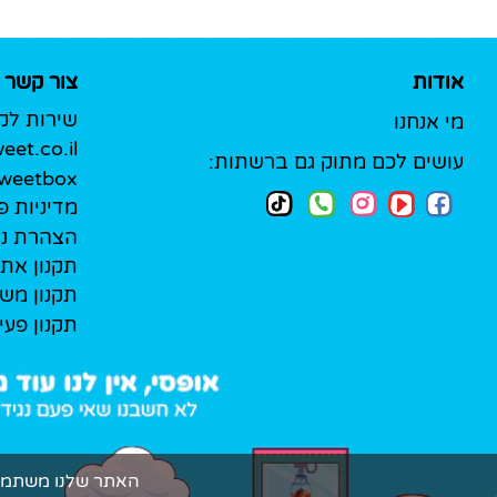
אודות
צור קשר
שירות לק
מי אנחנו
et.co.il
עושים לכם מתוק גם ברשתות:
Sweetbox לעסק
מדיניות פ
הצהרת נג
תקנון את
תקנון מש
תקנון פעי
האתר שלנו משתמש בקובצי Cookie (עוגיות אמיתיות!) כדי להעניק ל