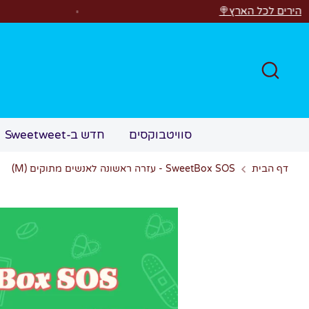
לג
רוצים לראות משהו קסום?✨ ס
חפש
סוויטבוקסים
חדש ב-Sweetweet
דף הבית
SweetBox SOS - עזרה ראשונה לאנשים מתוקים (M)