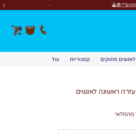
חדש! סוויטבוקס Happy Birthday! המתנה המושלמת לימי הולדת 🎂🍰🎉
0
לאנשים מתוקים
קטגוריות
עוד
SweetBox  - עזרה ראשונה לאנשים
 מהמלאי