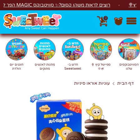
לג
רוצים לראות משהו קסום?✨ סוויטבוקס MAGIC הפך ל"מכונת משחקים"! 🎁🕹️
0
חפש
חיפוש
הסוויטבוקסים
ספיישל קיץ 🍦
חדש ב-
מתנות לאנשים
חוגגים יום
שלנו
🍧🌞
Sweetweet
מתוקים
הולדת
דף הבית
עוגיות אוראו סיניות