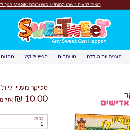
רוצים לראות משהו קסום?✨ סוויטבוקס MAGIC הפך ל"מכונת משחקים"! 🎁🕹️
חיפוש
חוגגים יום הולדת
משחקים
ספיישל קיץ
מתנות 
סטיקר מעניין לי 
10.00 ₪
אזל מ
כמות
1