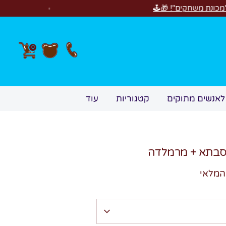
חדש! סוויטבוקס y Birthday
0
לאנשים מתוקים
קטגוריות
עוד
ת'סבתא + מרמלדה
המלאי