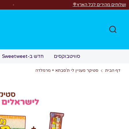
לג
ים לכל הארץ🍭
חפש
סוויטבוקסים
חדש ב-Sweetweet
דף הבית
סטיקר מעניין לי ת'סבתא + מרמלדה