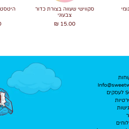
ומי
סקווישי שעווה בצורת כדור
צבעוני
₪
15.00 ₪
וחות
Info@sweetwe
ים
רטיות
ישות
ר
לוחים