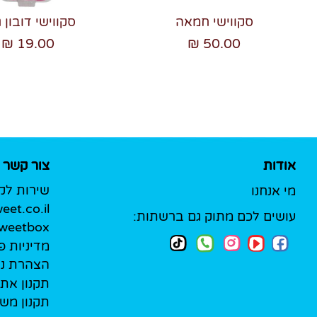
סקווישי חמאה
סקווישי דובון ג
19.00 ₪
50.00 ₪
אודות
צור קשר
שירות לק
מי אנחנו
et.co.il
עושים לכם מתוק גם ברשתות:
Sweetbox לעסק
מדיניות פ
הצהרת נג
תקנון את
תקנון מש