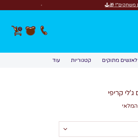
חדש! סוויטבוקס Happy Birthday! המתנה המושלמת ל
0
לאנשים מתוקים
קטגוריות
עוד
ג'לי קריפי
המלאי