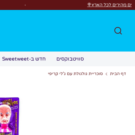
לג
ל הארץ🍭
רוצים לר
חפש
סוויטבוקסים
חדש ב-Sweetweet
דף הבית
סוכריית גולגולת עם ג'לי קריפי