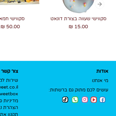
סקווישי שעווה בצורת דונאט
סקווישי חמא
50.00 ₪
15.00 ₪
אודות
צור קשר
שירות לק
מי אנחנו
et.co.il
עושים לכם מתוק גם ברשתות:
Sweetbox לעסק
מדיניות פ
הצהרת נג
תקנון את