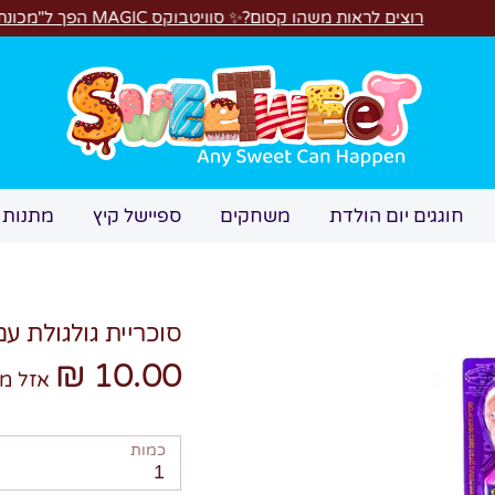
אות משהו קסום?✨ סוויטבוקס MAGIC הפך ל"מכונת משחקים"! 🎁🕹️
חיפוש
חוגגים יום הולדת
משחקים
ספיישל קיץ
מתנות 
סוכריית גולגולת עם 
10.00 ₪
אזל מ
כמות
1