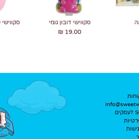
ה
סקווישי דובון גומי
סקווישי 
19.00 ₪
וחות
Info@sweetwe
ים
רטיות
ישות
ר