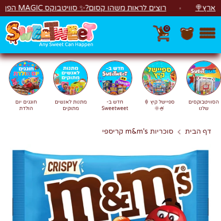
לג
🍭
רוצים לראות משהו קסום?✨ סוויטבוקס MAGIC הפך ל"מכונת משחקים"! 🎁🕹️
0
חפש
חיפוש
הסוויטבוקסים
ספיישל קיץ 🍦
חדש ב-
מתנות לאנשים
חוגגים יום
שלנו
🍧🌞
Sweetweet
מתוקים
הולדת
דף הבית
סוכריות m&m's קריספי