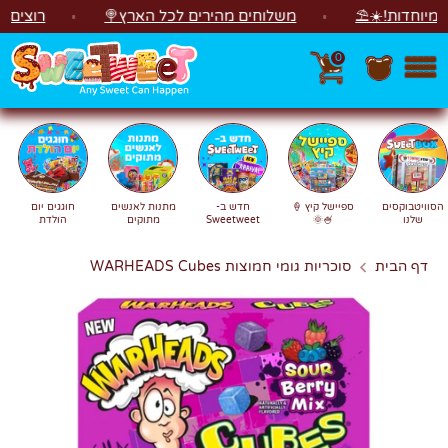
לג
דות!☀️⛱️
משלוחים מהירים לכל הארץ🍭
רוצים לראות משהו קסו
0
חפש
חיפוש
הסוויטבוקסים
ספיישל קיץ 🍦
חדש ב-
מתנות לאנשים
חוגגים יום
שלנו
🍧🌞
Sweetweet
מתוקים
הולדת
דף הבית
סוכריות גומי חמוצות WARHEADS Cubes