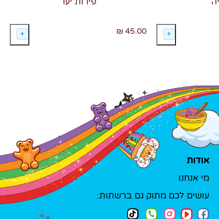
ה
פירות יער
45.00 ₪
אודות
מי אנחנו
עושים לכם מתוק גם ברשתות: