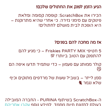
הגיע הזמן לפנק את החתולים שלכם!
הכירו את ScratchBox: קופסה קסומה ומלאת
פינוקים עם סימני גזירה. כי אחרי שהיא מתרוקנת –
היא הופכת לבית מושלם לחתולים!
אז מה מחכה להם בפנים?
5 חטיפי Friskies PARTY MIX – כי מגיע להם
להתפנק עם הטוב ביותר! 💯
קולר ממותג עם פעמון – כדי שתמיד תדעו איפה הם
😼
סמן לייזר – בשביל שעות של מרדפים מתוקים וכיף
שלא נגמר 🐈
ה-ScratchBox בשיתוף PURINA - החברה המובילה
בעולם לתזונת חיות מחמד. למידע נוסף
עקבו אחריהם