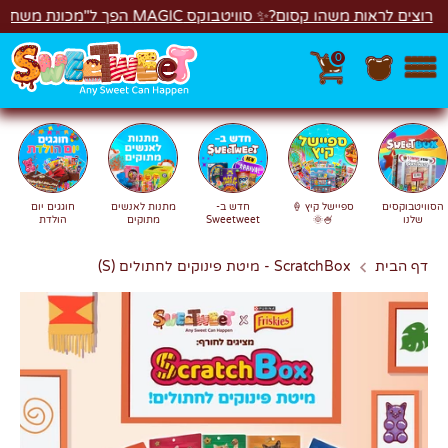
לג
ות משהו קסום?✨ סוויטבוקס MAGIC הפך ל"מכונת משחקים"! 🎁🕹️
0
חפש
חיפוש
הסוויטבוקסים
ספיישל קיץ 🍦
חדש ב-
מתנות לאנשים
חוגגים יום
שלנו
🍧🌞
Sweetweet
מתוקים
הולדת
דף הבית
ScratchBox - מיטת פינוקים לחתולים (S)