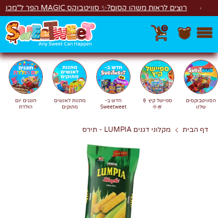
לג
רוצים לראות משהו קסום?✨ סוויטבוקס MAGIC הפך ל"מכונת משחקים"! 🎁🕹️
0
חפש
חיפוש
הסוויטבוקסים
ספיישל קיץ 🍦
חדש ב-
מתנות לאנשים
חוגגים יום
שלנו
🍧🌞
Sweetweet
מתוקים
הולדת
דף הבית
מקלוני דגנים LUMPIA - תירס