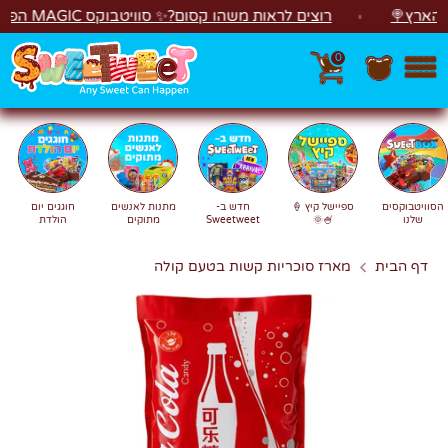
לג
ץ🍭
רוצים לראות משהו קסום?✨ סוויטבוקס MAGIC הפך ל"מכונת משחקים"! 🎁🕹️
0
חפש
חיפוש
הסוויטבוקסים
ספיישל קיץ 🍦
חדש ב-
מתנות לאנשים
חוגגים יום
שלנו
🍧🌞
Sweetweet
מתוקים
הולדת
דף הבית
מארז סוכריות קשות בטעם קולה