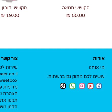
סקווישי חמאה
סקווישי דובון ג
19.00 ₪
50.00 ₪
אודות
צור קשר
שירות לק
מי אנחנו
et.co.il
עושים לכם מתוק גם ברשתות:
Sweetbox לעסק
מדיניות פ
הצהרת נג
תקנון את
תקנון מש