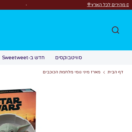
לג
 הארץ🍭
רוצים לראו
חפש
סוויטבוקסים
חדש ב-Sweetweet
דף הבית
מארז מיני גומי מלחמת הכוכבים