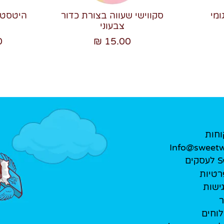
ומי
סקווישי שעווה בצורת כדור
צבעוני
₪
15.00 ₪
וחות
Info@sweetwe
ים
רטיות
ישות
ר
לוחים