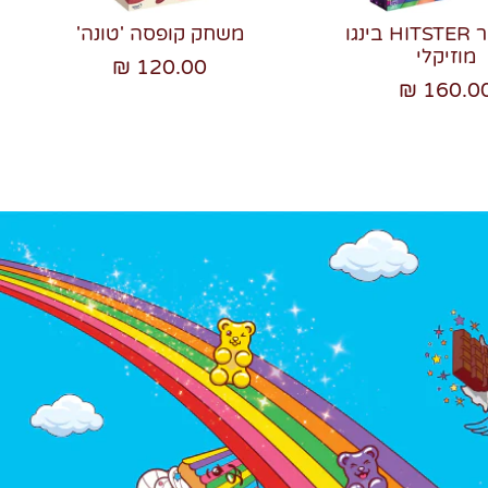
היטסטר HITSTER בינגו
משחק קופסה 'טונה'
מוזיקלי
120.00 ₪
160.00 