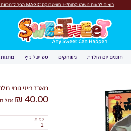
ת משהו קסום?✨ סוויטבוקס MAGIC הפך ל"מכונת משחקים"! 🎁🕹️
חיפוש
חוגגים יום הולדת
משחקים
ספיישל קיץ
מתנות 
מארז מיני גומי מל
40.00 ₪
אזל מ
כמות
1