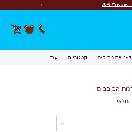
חדש! סוויטבוקס Happy Birthday! המתנה המושלמת לימי
0
לאנשים מתוקים
קטגוריות
עוד
חמת הכוכבים
המלאי