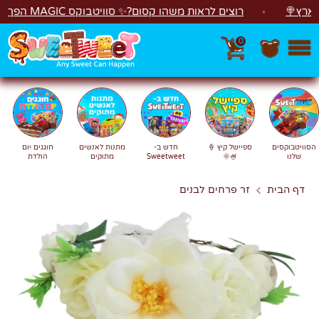
לג
🍭
רוצים לראות משהו קסום?✨ סוויטבוקס MAGIC הפך ל"מכונת משחקים"! 🎁🕹️
0
חפש
חיפוש
הסוויטבוקסים
ספיישל קיץ 🍦
חדש ב-
מתנות לאנשים
חוגגים יום
שלנו
🍧🌞
Sweetweet
מתוקים
הולדת
דף הבית
זר פרחים לבנים