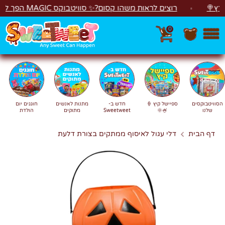
לג
רוצים לראות משהו קסום?✨ סוויטבוקס MAGIC הפך ל"מכונת משחקים"! 🎁🕹️
0
חפש
חיפוש
הסוויטבוקסים
ספיישל קיץ 🍦
חדש ב-
מתנות לאנשים
חוגגים יום
שלנו
🍧🌞
Sweetweet
מתוקים
הולדת
דף הבית
דלי עגול לאיסוף ממתקים בצורת דלעת